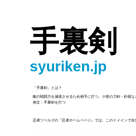
手裏剣
syuriken.jp
「手裏剣」とは？
敵の戦闘力を減退させるため相手に打つ、小形の刀剣・針様な
例文：手裏剣を打つ
忍者ツールズの『忍者ホームページ』では、このドメインで自